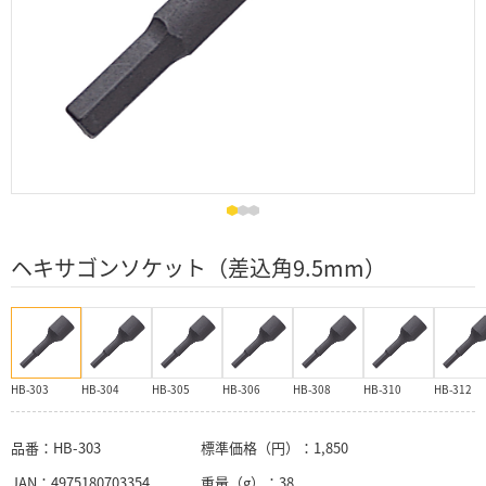
ヘキサゴンソケット（差込角9.5mm）
HB-303
HB-304
HB-305
HB-306
HB-308
HB-310
HB-312
品番：
HB-303
標準価格（円）：
1,850
JAN：
4975180703354
重量（g）：
38