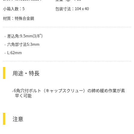
小箱入数：
5
包装寸法：
104 x 40
材質：
特殊合金鋼
差込角:9.5mm(3/8")
六角部寸法S:3mm
L:62mm
用途・特長
6角穴付ボルト（キャップスクリュー）の締め緩め作業が素
早く可能
注意