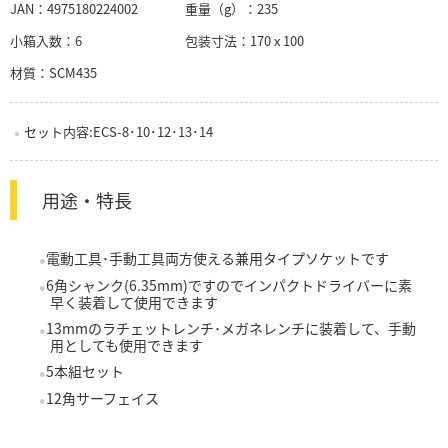
JAN：
4975180224002
重量（g）：
235
小箱入数：
6
包装寸法：
170 x 100
材質：
SCM435
セット内容:ECS-8･10･12･13･14
用途・特長
電動工具･手動工具両方使える兼用タイプソケットです
6角シャンク(6.35mm)ですのでインパクトドライバーに素
早く装着して使用できます
13mmのラチェットレンチ･メガネレンチに装着して、手動
用としても使用できます
5本組セット
12角サーフェイス