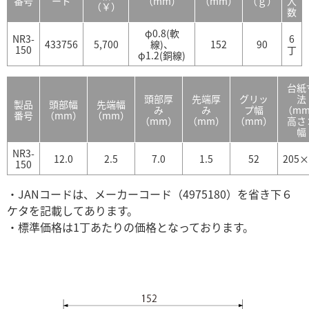
番号
ード
（mm）
（mm）
（ｇ）
入
（￥）
数
φ0.8(軟
NR3-
6
433756
5,700
線)、
152
90
150
丁
φ1.2(銅線)
台紙
頭部厚
先端厚
グリッ
法
製品
頭部幅
先端幅
み
み
プ幅
（m
番号
（mm）
（mm）
（mm）
（mm）
（mm）
高さ
幅
NR3-
12.0
2.5
7.0
1.5
52
205×
150
・JANコードは、メーカーコード（4975180）を省き下６
ケタを記載してあります。
・標準価格は1丁あたりの価格となっております。
NR3150 NR-3-150 三枚合わせ先細ラジオペンチ