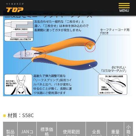
MENU
材質：S58C
小
標準価
製品
JANコ
使用範囲
全長
重量
箱
格