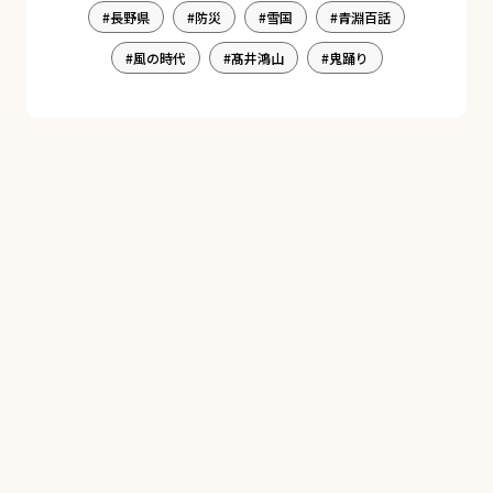
長野県
防災
雪国
青淵百話
風の時代
髙井鴻山
鬼踊り