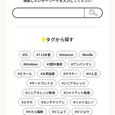
検索したいキーワードを入力してください
タグから探す
5S
7.13水害
Amazon
kindle
Kitelines
t田中角栄
アンパンマン
エラール
お釈迦様
ガラケー
けん玉
サードプレイス
シニアカレッジ
シニアカレッジ新潟
ジャイアント馬場
スマホ
センテナリアン
ソメイヨシノ
たたら製鉄
どじょう
ドジョウ