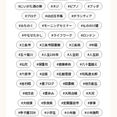
にいがた酒の陣
ネジ
ピアノ
ブッダ
ブログ
ほぼ日手帳
ボランティア
みちのく
モーニングセミナー
もののけ姫
やなせたかし
ライフワーク
ロンドン
三条市
三条市図書館
三条燕
中国
五十嵐川
人生100年
人生初
人生訓
仏陀
保護司
健康寿命
八十里越え
六斎市
出張
北越雪譜
司馬遼太郎
吉村昭
善ブログ
図書館
地方創生
地方史
夏休み
大凧合戦
大河
大相撲
奈良県
定期露店市
家事
寺子屋ZEN
小学生
小布施
小布施町