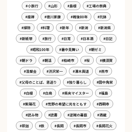
小旅行
山形
島根
工場の祭典
座禅
徳川家康
戦後80年
托鉢
掃除
料理
新年
新潟
新潟県
新紙幣
旅行
日常
日本酒
日記
昭和100年
暑中見舞い
朝ゼミ
朝ドラ
朝活
柏崎市
桜
横須賀
涅槃会
渋沢栄一
澤木興道
燕市
父母のことば、恩送り
独り暮らし
田中角栄
白根
白鳥
県央マイスター
福島
紫陽花
荒野の希望に光をともす
西明寺
読み物
読書
逆賊の幕臣
酒蔵
釈迦
鉄
長岡
長岡市
長岡花火